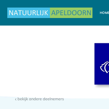
Ga
naar
HOM
inhoud
bekijk andere deelnemers