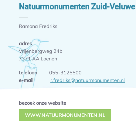
Natuurmonumenten Zuid-Veluwe &
Ramona Fredriks
adres
Vrijenbergweg 24b
7371 AA Loenen
telefoon
055-3125500
e-mail
r.fredriks@natuurmonumenten.nl
bezoek onze website
WWW.NATUURMONUMENTEN.NL