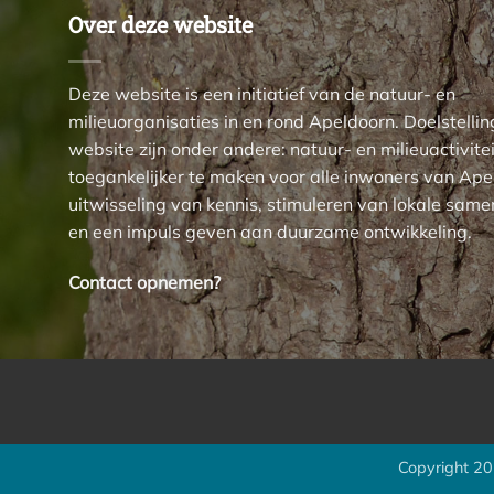
Over deze website
Deze website is een initiatief van de natuur- en
milieuorganisaties in en rond Apeldoorn. Doelstelli
website zijn onder andere: natuur- en milieuactivite
toegankelijker te maken voor alle inwoners van Ape
uitwisseling van kennis, stimuleren van lokale sam
en een impuls geven aan duurzame ontwikkeling.
Contact opnemen?
Copyright 2