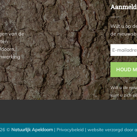
Aanmelde
Wilt u op d
ngen van de
de nieuwsbr
iten
ldoorn,
enwerking
Wilt u de nie
kunt u zich e
026 ©
Natuurlijk Apeldoorn
|
Privacybeleid
| website verzorgd door
a