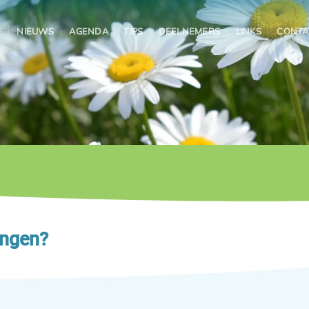
E
NIEUWS
AGENDA
TIPS
DEELNEMERS
LINKS
CONTA
angen?