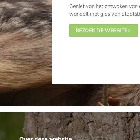
Geniet van het ontwaken van d
wandelt met gids van Staatsb
BEZOEK DE WEBSITE
Over deze website